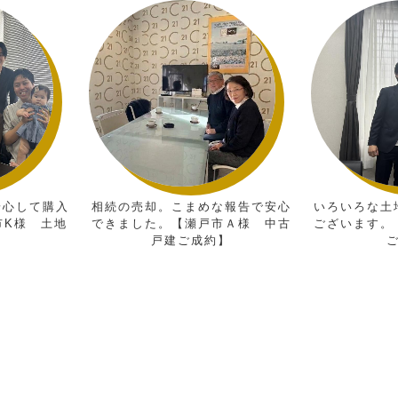
して購入
相続の売却。こまめな報告で安心
いろいろな土地の
様 土地
できました。【瀬戸市Ａ様 中古
ございます。【守
戸建ご成約】
ご成